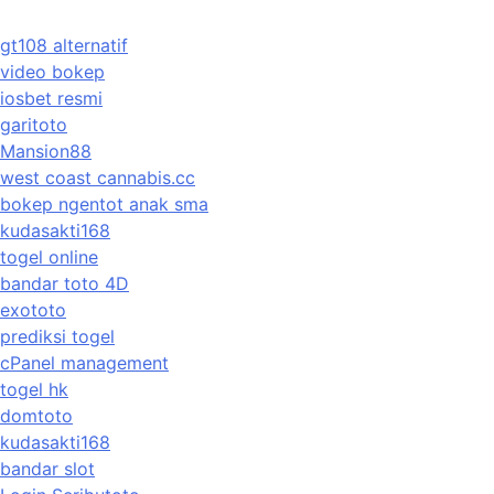
gt108 alternatif
video bokep
iosbet resmi
garitoto
Mansion88
west coast cannabis.cc
bokep ngentot anak sma
kudasakti168
togel online
bandar toto 4D
exototo
prediksi togel
cPanel management
togel hk
domtoto
kudasakti168
bandar slot