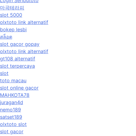
Login Seributoto
마곡테라피
slot 5000
olxtoto link alternatif
bokep lesbi
สล็อต
slot gacor gopay
olxtoto link alternatif
gt108 alternatif
slot terpercaya
slot
toto macau
slot online gacor
MAHKOTA78
juragan4d
nemo189
satset189
olxtoto slot
slot gacor