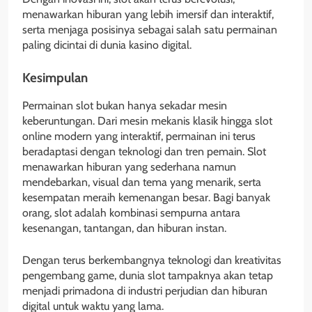
menawarkan hiburan yang lebih imersif dan interaktif,
serta menjaga posisinya sebagai salah satu permainan
paling dicintai di dunia kasino digital.
Kesimpulan
Permainan slot bukan hanya sekadar mesin
keberuntungan. Dari mesin mekanis klasik hingga slot
online modern yang interaktif, permainan ini terus
beradaptasi dengan teknologi dan tren pemain. Slot
menawarkan hiburan yang sederhana namun
mendebarkan, visual dan tema yang menarik, serta
kesempatan meraih kemenangan besar. Bagi banyak
orang, slot adalah kombinasi sempurna antara
kesenangan, tantangan, dan hiburan instan.
Dengan terus berkembangnya teknologi dan kreativitas
pengembang game, dunia slot tampaknya akan tetap
menjadi primadona di industri perjudian dan hiburan
digital untuk waktu yang lama.