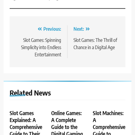
Post
Previous:
Next:
navigation
Slot Games: Spinning
Slot Games: The Thrill of
Simplicity into Endless
Chance in a Digital Age
Entertainment
Related News
Slot Games
Online Games:
Slot Machines:
Explained: A
A Complete
A
Comprehensive
Guide to the
Comprehensive
Guide to Their
Digital Gaming
Guide to