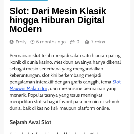
Slot: Dari Mesin Klasik
hingga Hiburan Digital
Modern
Emily
6 months ago
0
7 mins
Permainan
slot
telah menjadi salah satu hiburan paling
ikonik di dunia kasino. Meskipun awalnya hanya dikenal
sebagai mesin sederhana yang mengandalkan
keberuntungan, slot kini berkembang menjadi
pengalaman interaktif dengan grafis canggih, tema
Slot
Maxwin Malam Ini
, dan mekanisme permainan yang
menarik. Popularitasnya yang terus meningkat
menjadikan slot sebagai favorit para pemain di seluruh
dunia, baik di kasino fisik maupun platform online.
Sejarah Awal Slot