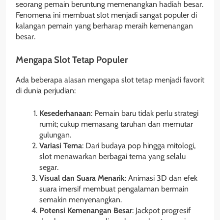
seorang pemain beruntung memenangkan hadiah besar.
Fenomena ini membuat slot menjadi sangat populer di
kalangan pemain yang berharap meraih kemenangan
besar.
Mengapa Slot Tetap Populer
Ada beberapa alasan mengapa slot tetap menjadi favorit
di dunia perjudian:
Kesederhanaan
: Pemain baru tidak perlu strategi
rumit; cukup memasang taruhan dan memutar
gulungan.
Variasi Tema
: Dari budaya pop hingga mitologi,
slot menawarkan berbagai tema yang selalu
segar.
Visual dan Suara Menarik
: Animasi 3D dan efek
suara imersif membuat pengalaman bermain
semakin menyenangkan.
Potensi Kemenangan Besar
: Jackpot progresif