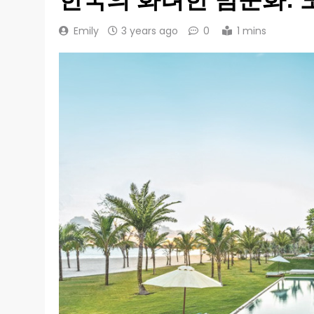
Emily
3 years ago
0
1 mins