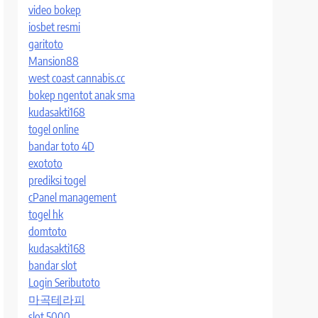
video bokep
iosbet resmi
garitoto
Mansion88
west coast cannabis.cc
bokep ngentot anak sma
kudasakti168
togel online
bandar toto 4D
exototo
prediksi togel
cPanel management
togel hk
domtoto
kudasakti168
bandar slot
Login Seributoto
마곡테라피
slot 5000