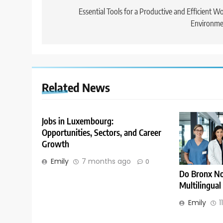
navigation
Essential Tools for a Productive and Efficient W
Environme
Related News
Jobs in Luxembourg:
Opportunities, Sectors, and Career
Growth
Emily
7 months ago
0
Do Bronx No
Multilingual
Emily
1