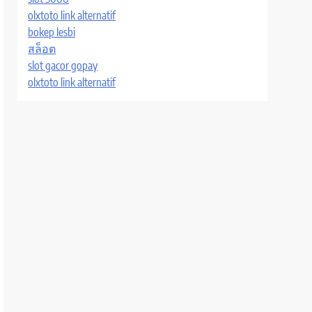
olxtoto link alternatif
bokep lesbi
สล็อต
slot gacor gopay
olxtoto link alternatif