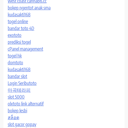
west coast cannabis.cc
bokep ngentot anak sma
kudasakti168
togel online
bandar toto 4D
exototo
prediksi togel
cPanel management
togel hk
domtoto
kudasakti168
bandar slot
Login Seributoto
마곡테라피
slot 5000
olxtoto link alternatif
bokep lesbi
สล็อต
slot gacor gopay