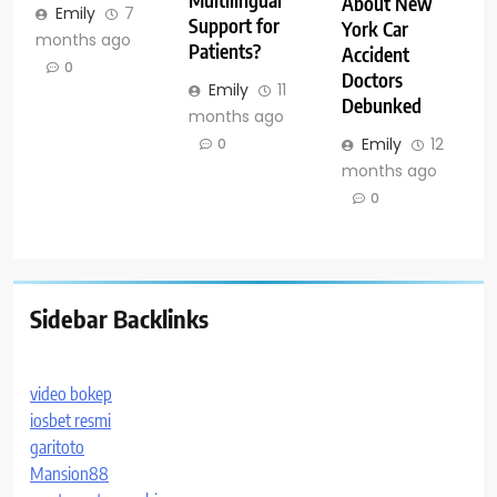
Multilingual
About New
Emily
7
Support for
York Car
months ago
Patients?
Accident
0
Doctors
Emily
11
Debunked
months ago
Emily
12
0
months ago
0
Sidebar Backlinks
video bokep
iosbet resmi
garitoto
Mansion88